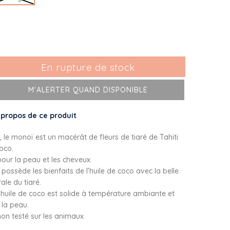
En rupture de stock
M'ALERTER QUAND DISPONIBLE
 propos de ce produit
, le monoï est un macérât de fleurs de tiaré de Tahiti
coco.
our la peau et les cheveux.
 possède les bienfaits de l’huile de coco avec la belle
rale du tiaré.
huile de coco est solide à température ambiante et
 la peau.
on testé sur les animaux.